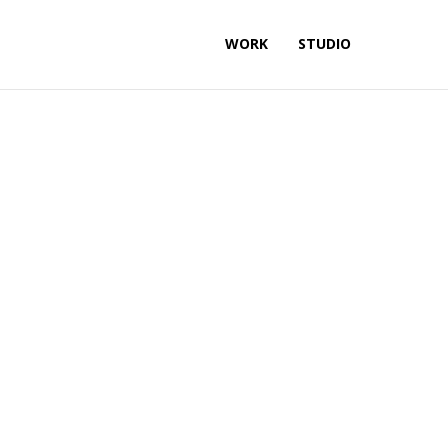
WORK
STUDIO
nsectetur adipiscing elit. Nunc malesuada
dapibus ac. Nunc dictum imperdiet lorem.
rutrum. Duis sit amet mattis magna. In
 dictum, eleifend commodo purus.