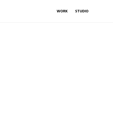
WORK
STUDIO
ress Shirt
nsectetur adipiscing elit. Nunc malesuada
dapibus ac. Nunc dictum imperdiet lorem.
rutrum. Duis sit amet mattis magna. In
 dictum, eleifend commodo purus.